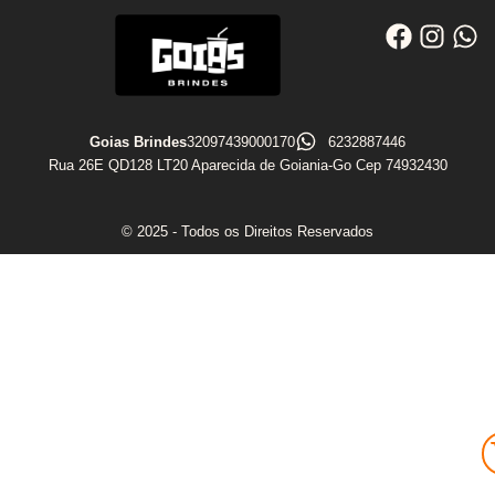
Goias Brindes
32097439000170
6232887446
Rua 26E QD128 LT20 Aparecida de Goiania-Go Cep 74932430
© 2025 - Todos os Direitos Reservados