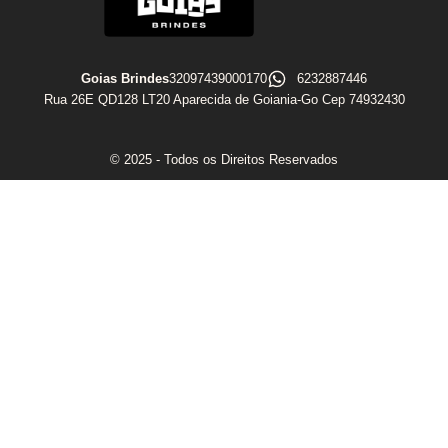
Goias Brindes
32097439000170
6232887446
Rua 26E QD128 LT20 Aparecida de Goiania-Go Cep 74932430
© 2025 - Todos os Direitos Reservados