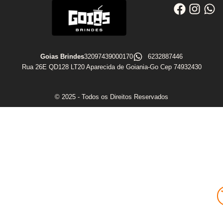
Goias Brindes
32097439000170
6232887446
Rua 26E QD128 LT20 Aparecida de Goiania-Go Cep 74932430
© 2025 - Todos os Direitos Reservados