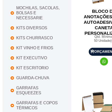
MOCHILAS, SACOLAS,
BLOCO 
BOLSAS E
ANOTAÇÕES
NECESSARIE
AUTOADESI
CANET
KITS DIVERSOS
PERSONALI
Qtd. Mínima
KITS CHURRASCO
50 Unidade(
KIT VINHO E FRIOS
ORÇAME
KIT EXECUTIVO
KIT ESCRITORIO
GUARDA-CHUVA
GARRAFAS
ESQUEEZES
GARRAFAS E COPOS
TÉRMICOS