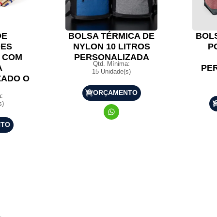
DE
BOLSA TÉRMICA DE
BOL
ES
NYLON 10 LITROS
P
 COM
PERSONALIZADA
Qtd. Mínima:
A
PE
15 Unidade(s)
ZADO O
O
ORÇAMENTO
:
s)
NTO