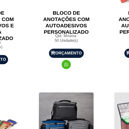
DE
BLOCO DE
 COM
ANOTAÇÕES COM
AN
VOS E
AUTOADESIVOS
AU
A
PERSONALIZADO
PE
Qtd. Mínima:
ZADO
50 Unidade(s)
:
s)
ORÇAMENTO
NTO