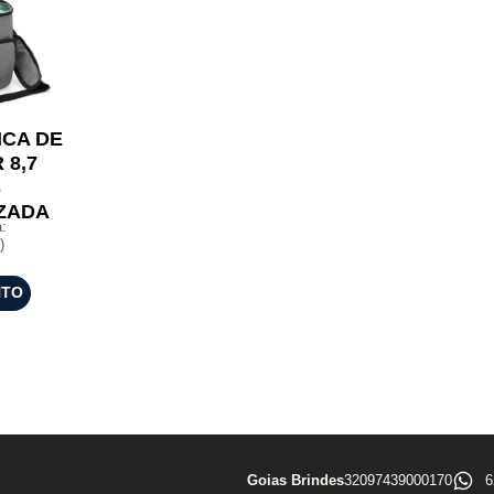
ICA DE
 8,7
S
ZADA
:
)
NTO
Goias Brindes
32097439000170
6